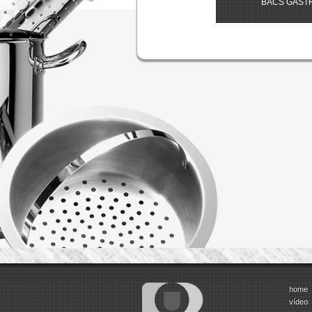
BACS GAS
home
vídeo