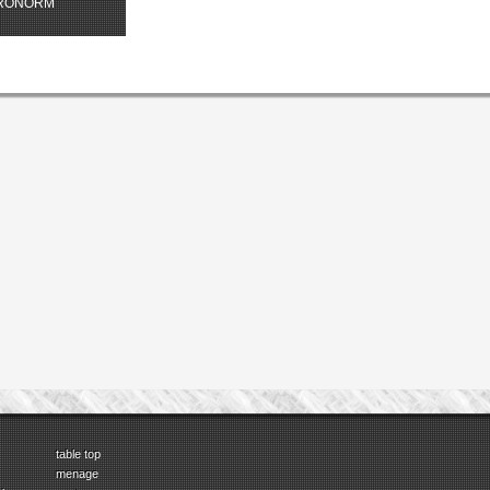
TRONORM
table top
menage