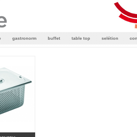
e
gastronorm
buffet
table top
selétion
con