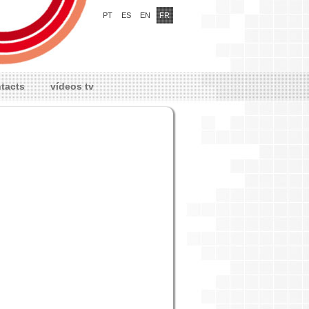
PT
ES
EN
FR
tacts
vídeos tv