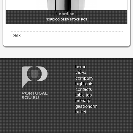
nordico
NORDICO DEEP STOCK POT
NORDICO MODEL
« back
home
vídeo
company
highlights
contacts
table top
menage
gastronorm
buffet