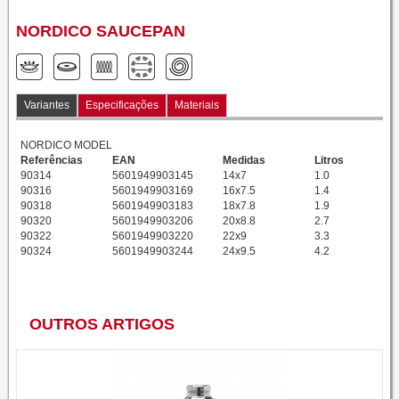
NORDICO SAUCEPAN
Variantes
Especificações
Materiais
NORDICO MODEL
Referências
EAN
Medidas
Litros
90314
5601949903145
14x7
1.0
90316
5601949903169
16x7.5
1.4
90318
5601949903183
18x7.8
1.9
90320
5601949903206
20x8.8
2.7
90322
5601949903220
22x9
3.3
90324
5601949903244
24x9.5
4.2
OUTROS ARTIGOS