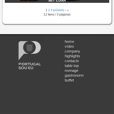
SET LUNA
1
2
3
próximo ›
»
12 itens / 3 páginas
home
vídeo
company
highlights
contacts
table top
menage
gastronorm
buffet