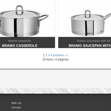
bramo casserole
bramo saucepan with lid
BRAMO CASSEROLE
BRAMO SAUCEPAN WITH
1
2
3
4
próximo ›
»
19 itens / 4 páginas
table top
menage