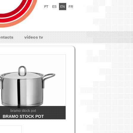
PT
ES
EN
FR
ntacts
vídeos tv
bramo stock pot
BRAMO STOCK POT