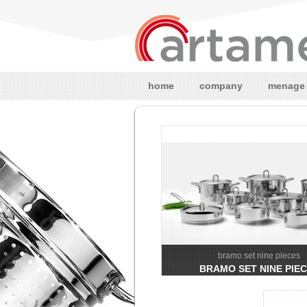
home
company
menage
bramo set nine pieces
BRAMO SET NINE PIE