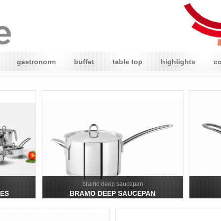
gastronorm
buffet
table top
highlights
co
bramo deep saucepan
CES
BRAMO DEEP SAUCEPAN