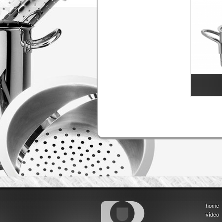
home
vídeo