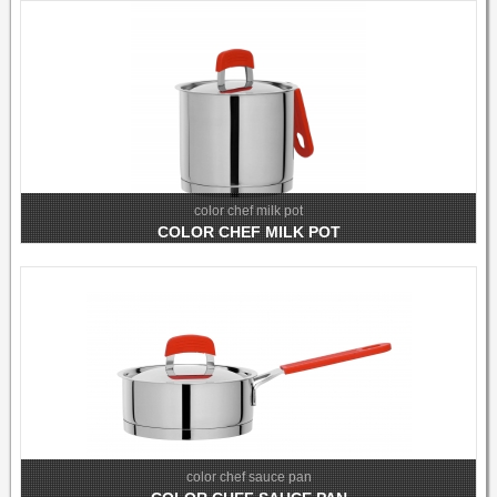
color chef milk pot
COLOR CHEF MILK POT
color chef sauce pan