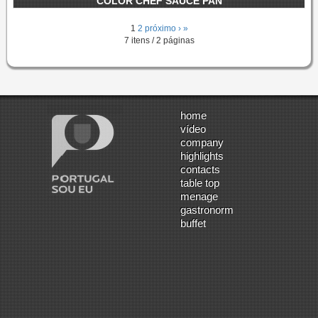
COLOR CHEF SAUCE PAN
1
2
próximo ›
»
7 itens / 2 páginas
home
vídeo
company
highlights
contacts
table top
menage
gastronorm
buffet